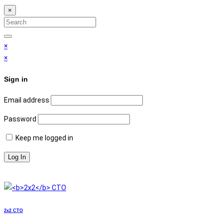
×
Search
for:
Search
×
×
Sign in
Email address
Password
Keep me logged in
2x2
СТО