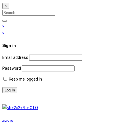
×
Search
for:
Search
×
×
Sign in
Email address
Password
Keep me logged in
2x2
СТО