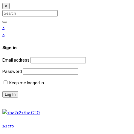
×
Search
for:
Search
×
×
Sign in
Email address
Password
Keep me logged in
2x2
СТО