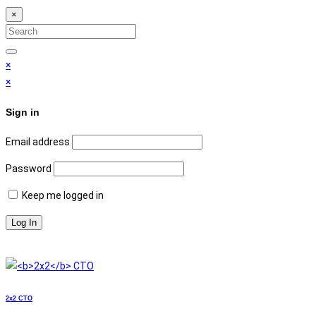
×
Search
for:
Search
×
×
Sign in
Email address
Password
Keep me logged in
2x2
СТО