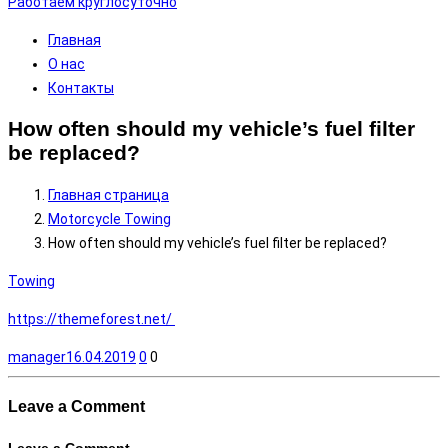
Работаем круглосуточно
Главная
О нас
Контакты
How often should my vehicle’s fuel filter
be replaced?
Главная страница
Motorcycle Towing
How often should my vehicle’s fuel filter be replaced?
Towing
https://themeforest.net/
manager
16.04.2019
0
0
Leave a
Comment