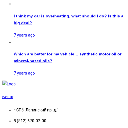
I think my car is overheating, what should I do? Is this a
big deal?
7 years ago
Which are better for my vehicle… synthetic motor oil or
mineral-based oils?
7 years ago
2x2
СТО
г.СПб, Лапинский пр, д.1
8 (812) 670-02-00